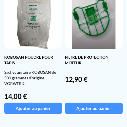
KOBOSAN POUDRE POUR
FILTRE DE PROTECTION
TAPIS...
MOTEUR...
Sachet unitaire KOBOSAN de
Prix
12,90 €
500 grammes d'origine
VORWERK.
Prix
14,00 €
Ajouter au panier
Ajouter au panier